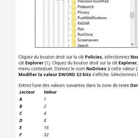
Cliquez du bouton droit sur la clé
Policies
, sélectionnez
No
clé
Explorer
(1). Cliquez du bouton droit sur la clé
Explorer
menu contextuel. Donnez le nom
NoDrives
à cette valeur (
Modifier la valeur DWORD 32 bits
s’affiche. Sélectionnez 
Entrez l’une des valeurs suivantes dans la zone de texte
Don
Lecteur
Valeur
A
1
B
2
C
4
D
8
E
16
F
32