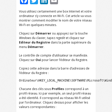
Facebook
Twitter
LinkedIn
Email
Vous utilisez certainement une box Internet et votre
ordinateur s’y connecte en Wi-Fi. Cet article va vous
montrer comment modifier le nom de votre réseau
Wi-Fi en quelques minutes.
Cliquez sur
Démarrer
ou appuyez sur la touche
Windows
du clavier, tapez
regedit
et cliquez sur
Editeur du Registre
dans la partie supérieure du
menu
Démarrer
.
Le contrôle de compte d’utilisateur se manifeste.
Cliquez sur
Oui
pour lancer l’éditeur du Registre.
Copiez cette adresse dans la barre d’adresses de
l’éditeur du Registre :
Ordinateur\HKEY_LOCAL_MACHINE\SOFTWARE\Microsoft\Wind
Chacune des clés sous
Profiles
correspond à un
profil réseau. Ici par exemple, un seul profil réseau
a été identifié. Il correspond au réseau Wi-Fi utilisé
par l’ordinateur. Cliquez dessus pour afficher les
valeurs correspondantes :