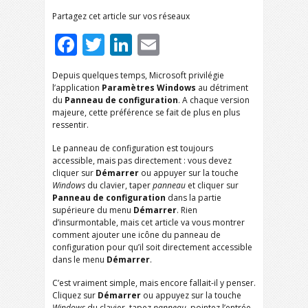
Partagez cet article sur vos réseaux
Facebook
Twitter
LinkedIn
Email
Depuis quelques temps, Microsoft privilégie
l’application
Paramètres Windows
au détriment
du
Panneau de configuration
. A chaque version
majeure, cette préférence se fait de plus en plus
ressentir.
Le panneau de configuration est toujours
accessible, mais pas directement : vous devez
cliquer sur
Démarrer
ou appuyer sur la touche
Windows
du clavier, taper
panneau
et cliquer sur
Panneau de configuration
dans la partie
supérieure du menu
Démarrer
. Rien
d’insurmontable, mais cet article va vous montrer
comment ajouter une icône du panneau de
configuration pour qu’il soit directement accessible
dans le menu
Démarrer
.
C’est vraiment simple, mais encore fallait-il y penser.
Cliquez sur
Démarrer
ou appuyez sur la touche
Windows
du clavier, tapez
panneau
, pointez l’entrée