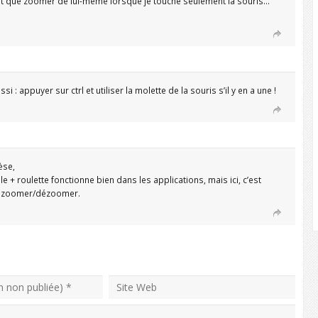
it que zoomer de lui-même lorsque je touche seulement la souris…
ssi : appuyer sur ctrl et utiliser la molette de la souris s’il y en a une !
èse,
e + roulette fonctionne bien dans les applications, mais ici, c’est
ut zoomer/dézoomer.