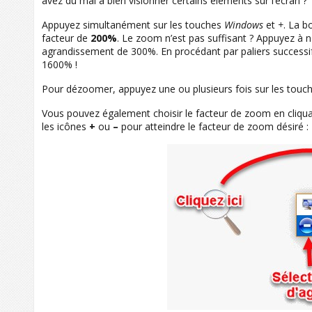
avez du mal à bien visionner certains éléments sur l’écran ?
Appuyez simultanément sur les touches
Windows
et
+
. La b
facteur de
200%
. Le zoom n’est pas suffisant ? Appuyez à 
agrandissement de 300%. En procédant par paliers successi
1600% !
Pour dézoomer, appuyez une ou plusieurs fois sur les touc
Vous pouvez également choisir le facteur de zoom en cliqua
les icônes
+
ou
–
pour atteindre le facteur de zoom désiré :