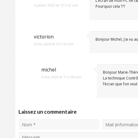
L’écran de mon PC ne fa
4 janvier 2022 at 15 h 02 min
Pourquoi cela ???
victorion
Bonjour Michel, j’ai vu au
8 mai 2024 at 10 h 53 min
michel
Bonjour Marie-Thér
8 mai 2024 at 11 h 04 min
La technique Contrôl
l’écran que l’on ve
Laissez un commentaire