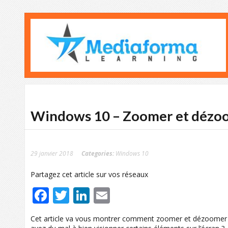
Windows 10 – Zoomer et dézoom
29 janvier 2018
Categories:
Windows 10
Partagez cet article sur vos réseaux
Facebook
Twitter
LinkedIn
Email
Cet article va vous montrer comment zoomer et dézoomer vot