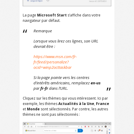
La page
Microsoft Start
s’affiche dans votre
navigateur par défaut.
Remarque
Lorsque vous lirez ces lignes, son URL
devrait être :
https://www.msn.com/fr-
fr/feed/personalize?
ocid=winp2octtaskbar
Si la page pointe vers les centres
d’intérêts américains, remplacez
en-us
par
fr-fr
dans l’URL.
Cliquez sur les thèmes qui vous intéressent. Ici par
exemple, les thèmes
Actualités à la Une
,
France
et
Monde
sont sélectionnés. Par contre, les autres
thèmes ne sont pas sélectionnés :