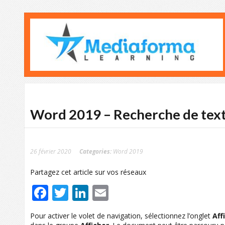
Word 2019 – Recherche de tex
26 février 2020
Categories:
Word 2019
Partagez cet article sur vos réseaux
Facebook
Twitter
LinkedIn
Email
Pour activer le volet de navigation, sélectionnez l’onglet
Aff