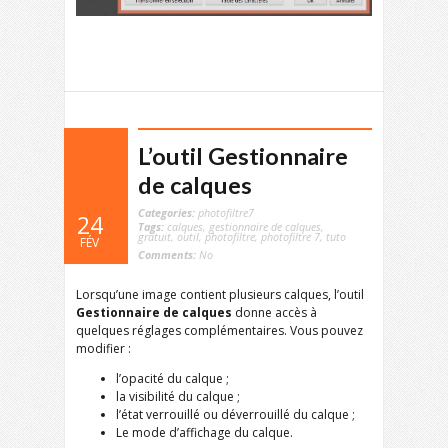
L’outil Gestionnaire
de calques
Categories:
photofiltre7
24
Tags:
calques
,
gestionnaire de calques
,
gratuit
,
outil
,
photofiltre
,
photofiltre 7
,
tuto
FÉV
Comments:
No
Lorsqu’une image contient plusieurs calques, l’outil
Gestionnaire de calques
donne accès à
quelques réglages complémentaires. Vous pouvez
modifier :
l’opacité du calque ;
la visibilité du calque ;
l’état verrouillé ou déverrouillé du calque ;
Le mode d’affichage du calque.