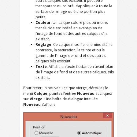
autres calques s’ils existent. Il peut être
transparent ou coloré, s’appliquer à toute la
surface de l’image ou à une portion plus
petite.
Couleur
. Un calque coloré plus ou moins
translucide est inséré en avant-plan de
l’image de fond et des autres calques s’ils
existent.
Réglage
. Ce calque modifie la luminosité, le
contraste, la saturation, la teinte et ou le
gamma de l’image de fond et des autres
calques s’ils existent.
Texte
. Affiche un texte flottant en avant-plan
de l’image de fond et des autres calques, s’ils
existent.
Pour créer un nouveau calque vierge, déroulez le
menu
Calque
, pointez l’entrée
Nouveau
et cliquez
sur
Vierge
. Une boîte de dialogue intitulée
Nouveau
s’affiche.