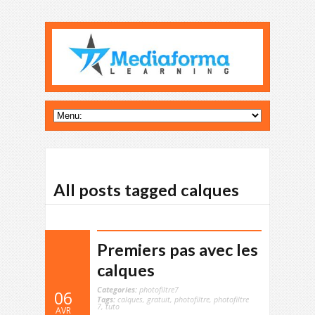
All posts tagged calques
Premiers pas avec les
calques
Categories:
photofiltre7
06
Tags:
calques
,
gratuit
,
photofiltre
,
photofiltre
7
,
tuto
AVR