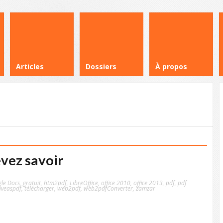
Articles
Dossiers
À propos
vez savoir
le Docs
,
gratuit
,
htm2pdf
,
LibreOffice
,
office 2010
,
office 2013
,
pdf
,
pdf
aveaspdf
,
télécharger
,
web2pdf
,
web2pdfConverter
,
zamzar