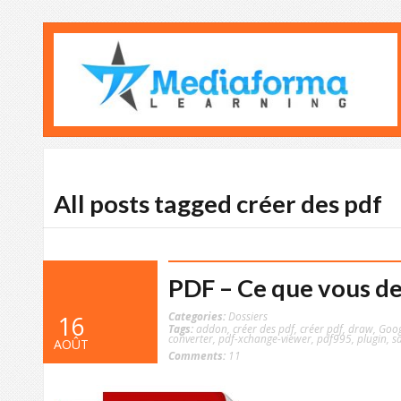
All posts tagged créer des pdf
PDF – Ce que vous de
Categories:
Dossiers
16
Tags:
addon
,
créer des pdf
,
créer pdf
,
draw
,
Goog
converter
,
pdf-xchange-viewer
,
pdf995
,
plugin
,
s
AOÛT
Comments:
11