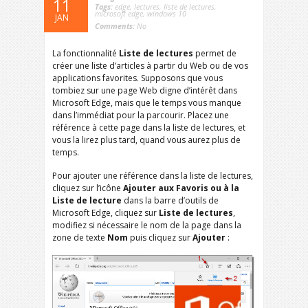
11
Tags:
edge
,
lectures
,
liste de lectures
,
microsoft edge
,
windows 10
JAN
Comments:
No
La fonctionnalité
Liste de lectures
permet de
créer une liste d’articles à partir du Web ou de vos
applications favorites. Supposons que vous
tombiez sur une page Web digne d’intérêt dans
Microsoft Edge, mais que le temps vous manque
dans l’immédiat pour la parcourir. Placez une
référence à cette page dans la liste de lectures, et
vous la lirez plus tard, quand vous aurez plus de
temps.
Pour ajouter une référence dans la liste de lectures,
cliquez sur l’icône
Ajouter aux Favoris ou à la
Liste de lecture
dans la barre d’outils de
Microsoft Edge, cliquez sur
Liste de lectures
,
modifiez si nécessaire le nom de la page dans la
zone de texte
Nom
puis cliquez sur
Ajouter
: