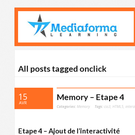
All posts tagged onclick
15
Memory – Etape 4
AVR
Categories:
Memory
Tags:
css3
,
HTML5
,
intera
Etape 4 – Ajout de l’interactivité