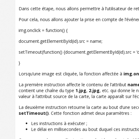
Dans cette étape, nous allons permettre à l’utilisateur de re
Pour cela, nous allons ajouter la prise en compte de l’évé
img.onclick = function() {
document.getElementById(id).src = name;
setTimeout(function() {document.getElementById(id).src = ‘dos
}
Lorsqu’une image est cliquée, la fonction affectée à
img.on
La première instruction affecte le contenu de l’attribut
nam
contient une chaîne du type
1.jpg
,
2.jpg
, etc. qui donne le 
valeur à l’attribut source de la carte, la carte apparaît sur l’é
La deuxième instruction retourne la carte au bout d’une sec
setTimeout()
. Cette fonction admet deux paramètres :
Les instructions à exécuter ;
Le délai en millisecondes au bout duquel ces instruct