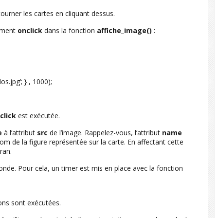
tourner les cartes en cliquant dessus.
nement
onclick
dans la fonction
affiche_image()
:
.jpg’; } , 1000);
click
est exécutée.
e
à l’attribut
src
de l’image. Rappelez-vous, l’attribut
name
nom de la figure représentée sur la carte. En affectant cette
cran.
onde. Pour cela, un timer est mis en place avec la fonction
ions sont exécutées.