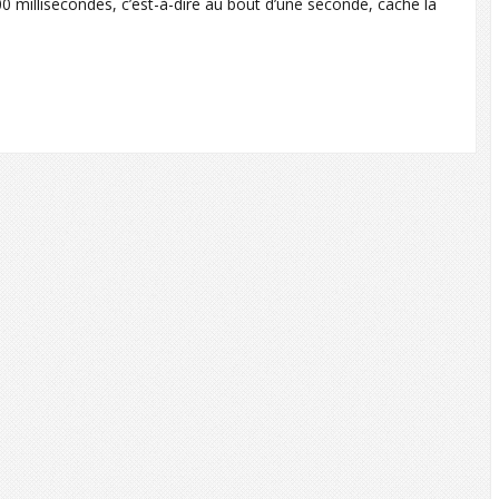
 millisecondes, c’est-à-dire au bout d’une seconde, cache la