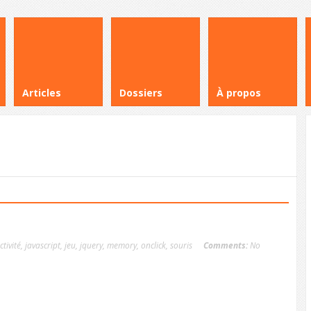
Articles
Dossiers
À propos
ctivité
,
javascript
,
jeu
,
jquery
,
memory
,
onclick
,
souris
Comments:
No