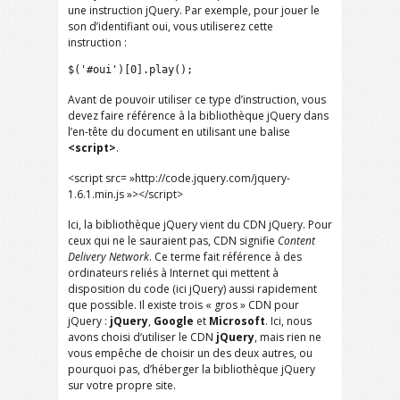
une instruction jQuery. Par exemple, pour jouer le
son d’identifiant oui, vous utiliserez cette
instruction :
$('#oui')[0].play();
Avant de pouvoir utiliser ce type d’instruction, vous
devez faire référence à la bibliothèque jQuery dans
l’en-tête du document en utilisant une balise
<script>
.
<script src= »http://code.jquery.com/jquery-
1.6.1.min.js »></script>
Ici, la bibliothèque jQuery vient du CDN jQuery. Pour
ceux qui ne le sauraient pas, CDN signifie
Content
Delivery Network
. Ce terme fait référence à des
ordinateurs reliés à Internet qui mettent à
disposition du code (ici jQuery) aussi rapidement
que possible. Il existe trois « gros » CDN pour
jQuery :
jQuery
,
Google
et
Microsoft
. Ici, nous
avons choisi d‘utiliser le CDN
jQuery
, mais rien ne
vous empêche de choisir un des deux autres, ou
pourquoi pas, d’héberger la bibliothèque jQuery
sur votre propre site.