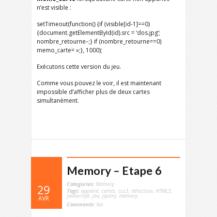
n’est visible :
setTimeout(function() {if (visible[id-1]==0)
{document.getElementById(id).src = ‘dos.jpg’;
nombre_retourne–;} if (nombre_retourne==0)
memo_carte= »;}, 1000);
Exécutons cette version du jeu.
Comme vous pouvez le voir, il est maintenant
impossible d’afficher plus de deux cartes
simultanément.
Memory – Etape 6
Categories:
Memory
29
Tags:
apparié
,
cartes
,
css3
,
détection
,
HTML5
,
javascript
,
jeu
,
jquery
,
memory
AVR
Comments:
No