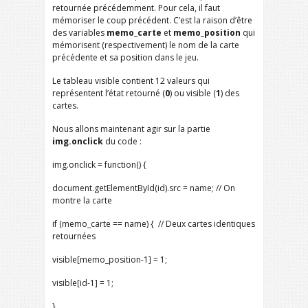
retournée précédemment. Pour cela, il faut
mémoriser le coup précédent. C’est la raison d’être
des variables
memo_carte
et
memo_position
qui
mémorisent (respectivement) le nom de la carte
précédente et sa position dans le jeu.
Le tableau visible contient 12 valeurs qui
représentent l’état retourné (
0
) ou visible (
1
) des
cartes.
Nous allons maintenant agir sur la partie
img.onclick
du code :
img.onclick = function() {
document.getElementById(id).src = name; // On
montre la carte
if (memo_carte == name) { // Deux cartes identiques
retournées
visible[memo_position-1] = 1;
visible[id-1] = 1;
}