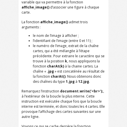
variable qui va permettre à la fonction
affiche_image()
d’associer une figure à chaque
carte.
La fonction
affiche_image()
admet trois
arguments :
le nom de l’image à afficher ;
l’identifiant de l’image (entre 0 et 11) ;
le numéro de l’image, extrait de la chaîne
cartes, qui a été mélangée à l’étape
précédente. Pour extraire le caractère qui se
trouve à la position
k
, nous appliquons la
fonction
charAt(k)
à la chaine cartes. La
chaîne «
.jpg
» est concaténée au résultat de
la fonction
charAt()
. Nous obtenons donc
des chaînes du type
1.jpg
à
12.jpg
.
Remarquez l’instruction
document.write(‘<br>’);
,
à l’extérieur de la boucle la plus interne. Cette
instruction est exécutée chaque fois que la boucle
interne est terminée, et donc toutes les 4 cartes. Elle
provoque l’affichage des cartes suivantes sur une
autre ligne.
Voyons ce qui se cache derrière la fonction