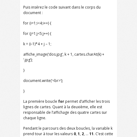
Puis insérez le code suivant dans le corps du
document :
for (i=1;i<4;i++) {
for (j=1;j<5;j++) {
k = (i-1)*4 + j – 1;
affiche_image(‘dos.jpg’, k + 1, cartes.charAt(k) +
‘.jpg’);
}
document.write(‘<br>’);
}
La première boucle
for
permet d’afficher les trois
lignes de cartes. Quant à la deuxième, elle est
responsable de l’affichage des quatre cartes sur
chaque ligne.
Pendant le parcours des deux boucles, la variable k
prend tour à tour les valeurs
0
,
1
,
2
, …
11
. C’est cette