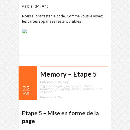
visible[id-1] = 1;
Nous allons tester le code. Comme vous le voyez,
les cartes appariées restent visibles :
Memory – Etape 5
Categories:
Memory
Tags:
arrière-plan
,
body
,
css3
,
HTML5
,
22
javascript
,
jeu
,
jquery
,
margin
,
memory
,
mise
en forme
AVR
Comments:
No
Etape 5 – Mise en forme de la
page