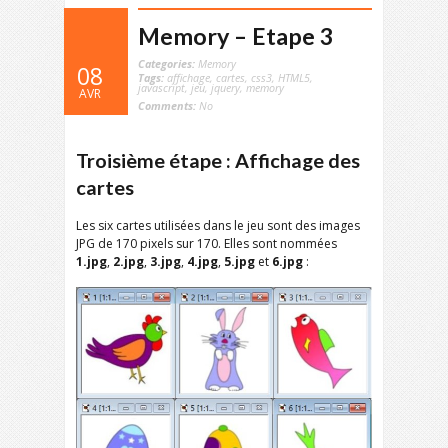
Memory – Etape 3
Categories:
Memory
08
Tags:
affichage
,
cartes
,
css3
,
HTML5
,
javascript
,
jeu
,
jquery
,
memory
AVR
Comments:
No
Troisième étape : Affichage des
cartes
Les six cartes utilisées dans le jeu sont des images
JPG de 170 pixels sur 170. Elles sont nommées
1.jpg
,
2.jpg
,
3.jpg
,
4.jpg
,
5.jpg
et
6.jpg
: