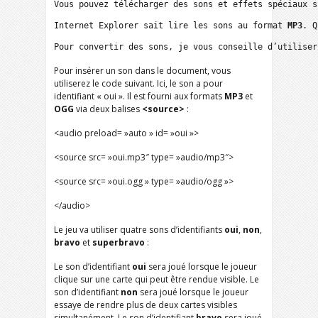
Vous pouvez télécharger des sons et effets spéciaux s
Internet Explorer sait lire les sons au format 
MP3
. Q
Pour convertir des sons, je vous conseille d’utiliser
Pour insérer un son dans le document, vous
utiliserez le code suivant. Ici, le son a pour
identifiant « oui ». Il est fourni aux formats
MP3
et
OGG
via deux balises
<source>
:
<audio preload= »auto » id= »oui »>
<source src= »oui.mp3″ type= »audio/mp3″>
<source src= »oui.ogg » type= »audio/ogg »>
</audio>
Le jeu va utiliser quatre sons d’identifiants
oui
,
non
,
bravo
et
superbravo
:
Le son d’identifiant
oui
sera joué lorsque le joueur
clique sur une carte qui peut être rendue visible. Le
son d’identifiant
non
sera joué lorsque le joueur
essaye de rendre plus de deux cartes visibles
simultanément. Le son d’identifiant
bravo
sera joué