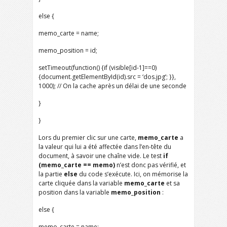
else {
memo_carte = name;
memo_position = id;
setTimeout(function() {if (visible[id-1]==0)
{document.getElementById(id).src = ‘dos.jpg’; }},
1000); // On la cache après un délai de une seconde
}
}
Lors du premier clic sur une carte,
memo_carte
a
la valeur qui lui a été affectée dans l’en-tête du
document, à savoir une chaîne vide. Le test
if
(memo_carte == memo)
n’est donc pas vérifié, et
la partie
else
du code s’exécute. Ici, on mémorise la
carte cliquée dans la variable
memo_carte
et sa
position dans la variable
memo_position
:
else {
memo_carte = name;