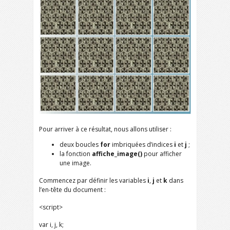
Pour arriver à ce résultat, nous allons utiliser :
deux boucles
for
imbriquées d’indices
i
et
j
;
la fonction
affiche_image()
pour afficher
une image.
Commencez par définir les variables
i
,
j
et
k
dans
l’en-tête du document :
<script>
var i, j, k;