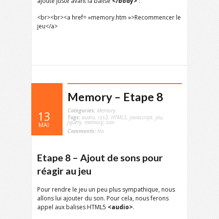
ajouté juste avant la balise
</body>
:
<br><br><a href= »memory.htm »>Recommencer le
jeu</a>
Memory – Etape 8
Categories:
Memory
13
Tags:
audio
,
css3
,
HTML5
,
javascript
,
jeu
,
jquery
,
memory
,
son
MAI
Comments:
No
Etape 8 – Ajout de sons pour
réagir au jeu
Pour rendre le jeu un peu plus sympathique, nous
allons lui ajouter du son. Pour cela, nous ferons
appel aux balises HTML5
<audio>
.