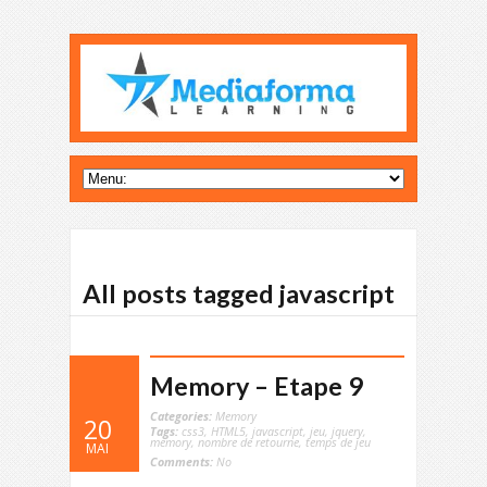
All posts tagged javascript
Memory – Etape 9
Categories:
Memory
20
Tags:
css3
,
HTML5
,
javascript
,
jeu
,
jquery
,
memory
,
nombre de retourne
,
temps de jeu
MAI
Comments:
No