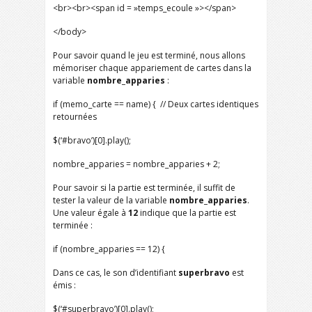
<br><br><span id = »temps_ecoule »></span>
</body>
Pour savoir quand le jeu est terminé, nous allons
mémoriser chaque appariement de cartes dans la
variable
nombre_apparies
:
if (memo_carte == name) { // Deux cartes identiques
retournées
$(‘#bravo’)[0].play();
nombre_apparies = nombre_apparies + 2;
Pour savoir si la partie est terminée, il suffit de
tester la valeur de la variable
nombre_apparies
.
Une valeur égale à
12
indique que la partie est
terminée :
if (nombre_apparies == 12) {
Dans ce cas, le son d’identifiant
superbravo
est
émis :
$(‘#superbravo’)[0].play();