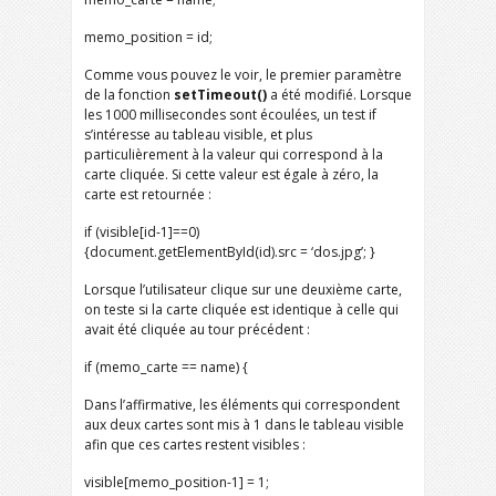
memo_position = id;
Comme vous pouvez le voir, le premier paramètre
de la fonction
setTimeout()
a été modifié. Lorsque
les 1000 millisecondes sont écoulées, un test if
s’intéresse au tableau visible, et plus
particulièrement à la valeur qui correspond à la
carte cliquée. Si cette valeur est égale à zéro, la
carte est retournée :
if (visible[id-1]==0)
{document.getElementById(id).src = ‘dos.jpg’; }
Lorsque l’utilisateur clique sur une deuxième carte,
on teste si la carte cliquée est identique à celle qui
avait été cliquée au tour précédent :
if (memo_carte == name) {
Dans l’affirmative, les éléments qui correspondent
aux deux cartes sont mis à 1 dans le tableau visible
afin que ces cartes restent visibles :
visible[memo_position-1] = 1;