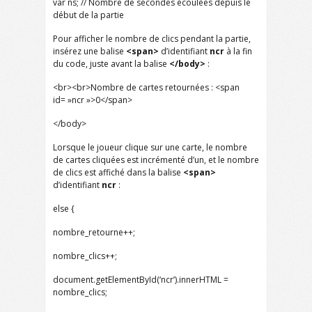
var ns; // Nombre de secondes écoulées depuis le
début de la partie
Pour afficher le nombre de clics pendant la partie,
insérez une balise
<span>
d’identifiant
ncr
à la fin
du code, juste avant la balise
</body
>
:
<br><br>Nombre de cartes retournées : <span
id= »ncr »>0</span>
</body>
Lorsque le joueur clique sur une carte, le nombre
de cartes cliquées est incrémenté d’un, et le nombre
de clics est affiché dans la balise
<span>
d’identifiant
ncr
:
else {
nombre_retourne++;
nombre_clics++;
document.getElementById(‘ncr’).innerHTML =
nombre_clics;