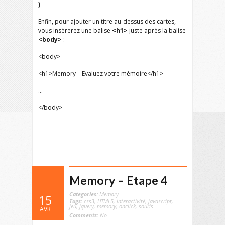
}
Enfin, pour ajouter un titre au-dessus des cartes,
vous insèrerez une balise
<h1>
juste après la balise
<body>
:
<body>
<h1>Memory – Evaluez votre mémoire</h1>
…
</body>
Memory – Etape 4
Categories:
Memory
15
Tags:
css3
,
HTML5
,
interactivité
,
javascript
,
jeu
,
jquery
,
memory
,
onclick
,
souris
AVR
Comments:
No