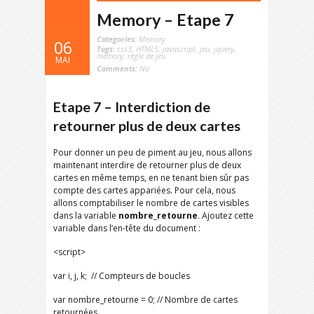
Memory – Etape 7
Categories:
Memory
06
Tags:
css3
,
HTML5
,
javascript
,
jeu
,
jquery
,
memory
,
règle de jeu
MAI
Comments:
No
Etape 7 – Interdiction de
retourner plus de deux cartes
Pour donner un peu de piment au jeu, nous allons
maintenant interdire de retourner plus de deux
cartes en même temps, en ne tenant bien sûr pas
compte des cartes appariées. Pour cela, nous
allons comptabiliser le nombre de cartes visibles
dans la variable
nombre_retourne
. Ajoutez cette
variable dans l’en-tête du document :
<script>
var i, j, k; // Compteurs de boucles
var nombre_retourne = 0; // Nombre de cartes
retournées