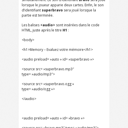
lorsque le joueur apparie deux cartes. Enfin, le son
d’identifiant
superbravo
sera joué lorsque la
partie est terminée.
Les balises
<audio>
sont insérées dans le code
HTML, juste après le titre
H1
:
<body>
<h1>Memory – Evaluez votre mémoire</h1>
<audio preload= »auto » id= »superbravo »>
<source src= »superbravo.mp3″
type= »audio/mp3″>
<source src= »superbravo.ogg »
type= »audio/ogg »>
</audio>
<audio preload= »auto » id= »bravo »>
<source src= »bravo.mp3″ type= »audio/mp3″>