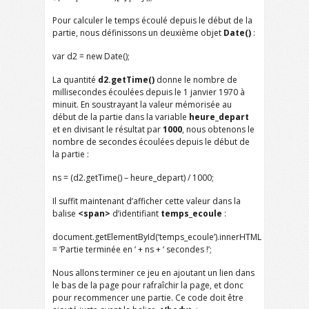
Pour calculer le temps écoulé depuis le début de la
partie, nous définissons un deuxième objet
Date()
:
var d2 = new Date();
La quantité
d2.getTime()
donne le nombre de
millisecondes écoulées depuis le 1 janvier 1970 à
minuit. En soustrayant la valeur mémorisée au
début de la partie dans la variable
heure_depart
et en divisant le résultat par
1000
, nous obtenons le
nombre de secondes écoulées depuis le début de
la partie :
ns = (d2.getTime() – heure_depart) / 1000;
Il suffit maintenant d’afficher cette valeur dans la
balise
<span>
d’identifiant
temps_ecoule
:
document.getElementById(‘temps_ecoule’).innerHTML
= ‘Partie terminée en ‘ + ns + ‘ secondes !’;
Nous allons terminer ce jeu en ajoutant un lien dans
le bas de la page pour rafraîchir la page, et donc
pour recommencer une partie. Ce code doit être