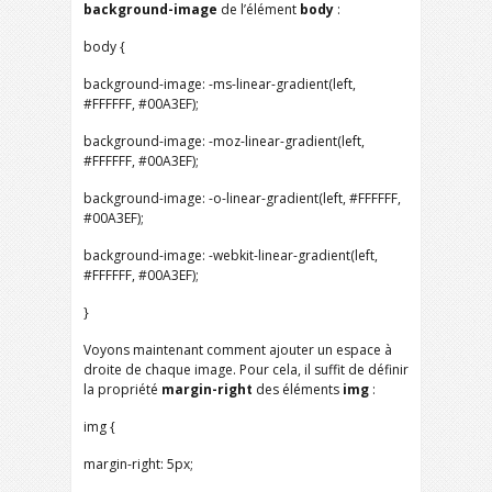
background-image
de l’élément
body
:
body {
background-image: -ms-linear-gradient(left,
#FFFFFF, #00A3EF);
background-image: -moz-linear-gradient(left,
#FFFFFF, #00A3EF);
background-image: -o-linear-gradient(left, #FFFFFF,
#00A3EF);
background-image: -webkit-linear-gradient(left,
#FFFFFF, #00A3EF);
}
Voyons maintenant comment ajouter un espace à
droite de chaque image. Pour cela, il suffit de définir
la propriété
margin-right
des éléments
img
:
img {
margin-right: 5px;