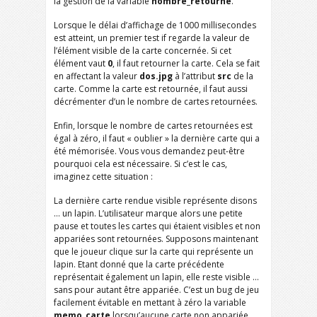
la gestion de la variable
nombre_retourne
.
Lorsque le délai d’affichage de 1000 millisecondes
est atteint, un premier test if regarde la valeur de
l’élément visible de la carte concernée. Si cet
élément vaut
0
, il faut retourner la carte. Cela se fait
en affectant la valeur
dos.jpg
à l’attribut
src
de la
carte. Comme la carte est retournée, il faut aussi
décrémenter d’un le nombre de cartes retournées.
Enfin, lorsque le nombre de cartes retournées est
égal à zéro, il faut « oublier » la dernière carte qui a
été mémorisée. Vous vous demandez peut-être
pourquoi cela est nécessaire. Si c’est le cas,
imaginez cette situation :
La dernière carte rendue visible représente disons
… un lapin. L’utilisateur marque alors une petite
pause et toutes les cartes qui étaient visibles et non
appariées sont retournées. Supposons maintenant
que le joueur clique sur la carte qui représente un
lapin. Etant donné que la carte précédente
représentait également un lapin, elle reste visible …
sans pour autant être appariée. C’est un bug de jeu
facilement évitable en mettant à zéro la variable
memo_carte
lorsqu’aucune carte non appariée