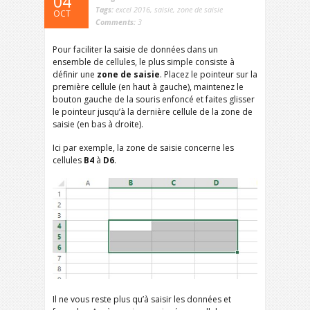
04
Tags:
excel 2016
,
saisie
,
zone de saisie
OCT
Comments:
3
Pour faciliter la saisie de données dans un
ensemble de cellules, le plus simple consiste à
définir une
zone de saisie
. Placez le pointeur sur la
première cellule (en haut à gauche), maintenez le
bouton gauche de la souris enfoncé et faites glisser
le pointeur jusqu’à la dernière cellule de la zone de
saisie (en bas à droite).
Ici par exemple, la zone de saisie concerne les
cellules
B4
à
D6
.
Il ne vous reste plus qu’à saisir les données et