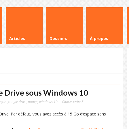
Articles
Dossiers
À propos
e Drive sous Windows 10
ogle
,
google drive
,
nuage
,
windows 10
Comments:
5
Drive. Par défaut, vous avez accès à 15 Go d’espace sans