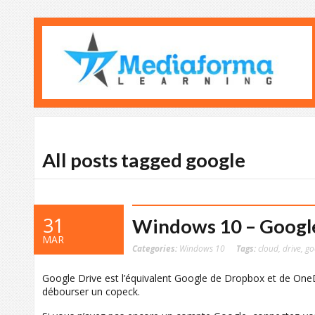
All posts tagged google
31
Windows 10 – Googl
MAR
Categories:
Windows 10
Tags:
cloud
,
drive
,
go
Google Drive est l’équivalent Google de Dropbox et de One
débourser un copeck.