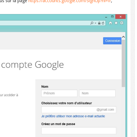
us sur la page
https://accounts.google.com/SignUp?hl=fr
,