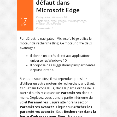
défaut dans
Microsoft Edge
Categories:
Windows 10
17
Tags:
bing
,
edge
,
google
,
microsoft edge
,
moteur de recherche
FÉV
Comments:
1
Par défaut, le navigateur Microsoft Edge utilise le
moteur de recherche Bing. Ce moteur offre deux
avantages :
Il donne un accès direct aux applications
universelles Windows 10.
Il propose des suggestions plus pertinentes
depuis Cortana.
Si vous le souhaitez, il est cependant possible
d’utiliser un autre moteur de recherche par défaut.
Cliquez sur l’icône
Plus
, dans la partie droite de la
barre d’outils et cliquez sur
Paramètres
dans le
menu. Déplacez-vous dans la partie inférieure du
volet
Paramètres
jusqu’à atteindre la section
Paramètres avancés
. Cliquez sur
Afficher les
paramètres avancés
. Sous
Rechercher dans la
barre d’adresses avec Bing
, cliquez sur