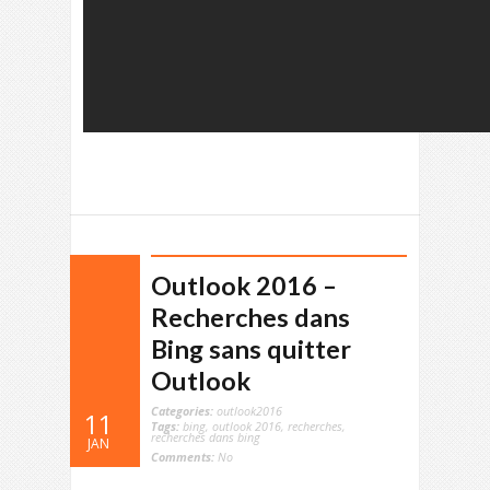
Outlook 2016 –
Recherches dans
Bing sans quitter
Outlook
Categories:
outlook2016
11
Tags:
bing
,
outlook 2016
,
recherches
,
recherches dans bing
JAN
Comments:
No