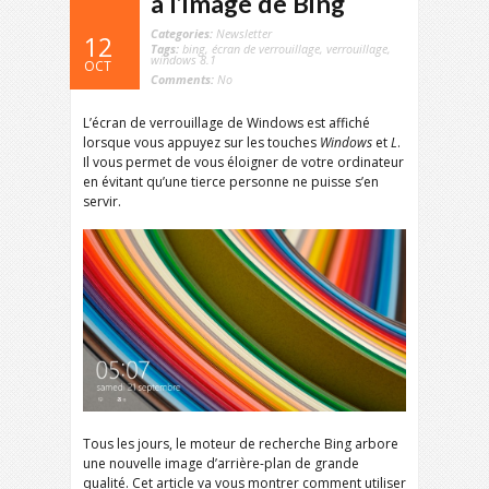
à l’image de Bing
Categories:
Newsletter
12
Tags:
bing
,
écran de verrouillage
,
verrouillage
,
windows 8.1
OCT
Comments:
No
L’écran de verrouillage de Windows est affiché
lorsque vous appuyez sur les touches
Windows
et
L
.
Il vous permet de vous éloigner de votre ordinateur
en évitant qu’une tierce personne ne puisse s’en
servir.
Tous les jours, le moteur de recherche Bing arbore
une nouvelle image d’arrière-plan de grande
qualité. Cet article va vous montrer comment utiliser