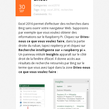
30
Categories:
excel2016
Tags:
bing
,
excel 2016
,
recherches
SEP
Comments:
No
Excel 2016 permet d’effectuer des recherches dans
Bing sans ouvrir votre navigateur Web. Supposons
par exemple que vous vouliez obtenir des
informations sur le Raspberry Pi. Cliquez sur
Dites-
nous ce que vous voulez faire
, dans la partie
droite du ruban, tapez
raspberry pi
et cliquez sur
Recherche intelligente sur « raspberry pi »
.
Un panneau intitulé
Insights
apparaît sur le côté
droit de la fenêtre d’Excel. Il donne accès aux
résultats de recherche retournés par Bing sur le
terme que vous avez tapé dans la zone
Dites-nous
ce que vous voulez faire
: