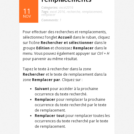
Categories:
excel2016
11
Tags:
excel 2016
,
recherche
,
remplacement
,
remplacer
NOV
Comments:
1
Pour effectuer des recherches et remplacements,
sélectionnez l’onglet
Accueil
dans le ruban, cliquez
sur l’icône
Rechercher
et sélectionner
dans le
groupe
Edition
et choisissez
Remplacer
dans le
menu. Vous pouvez également appuyer sur
Ctrl + H
pour parvenir au même résultat.
Tapez le texte à rechercher dans la zone
Rechercher
et le texte de remplacement dans la
zone
Remplacer par
. Cliquez sur :
Suivant
pour accéder à la prochaine
occurrence du texte recherché.
Remplacer
pour remplacer la prochaine
occurrence du texte recherché par le texte
de remplacement.
Remplacer tout
pour remplacer toutes les
occurrences du texte recherché par le texte
de remplacement.