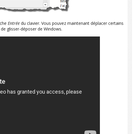
uche
Entrée
du clavier. Vous pouvez maintenant déplacer certains
e de glisser-déposer de Windows.