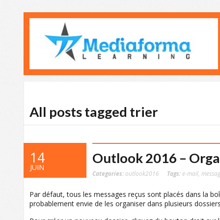
All posts tagged trier
14
Outlook 2016 – Organ
JUIN
Categories:
outlook2016
Tags:
e-mail
,
messag
Par défaut, tous les messages reçus sont placés dans la boî
probablement envie de les organiser dans plusieurs dossiers p