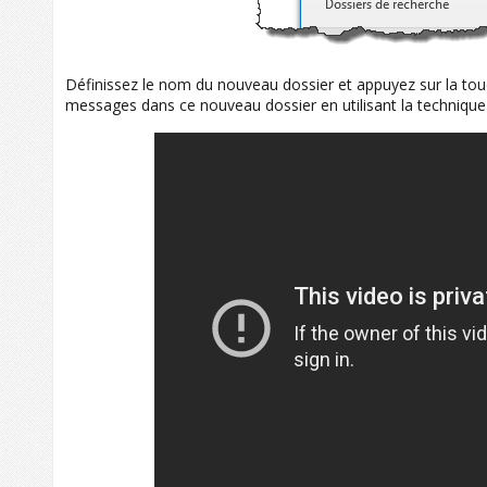
Définissez le nom du nouveau dossier et appuyez sur la to
messages dans ce nouveau dossier en utilisant la techniqu