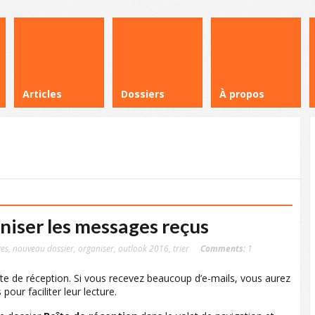
Articles
Dossiers
À propos
iser les messages reçus
es
,
nouveau dossier
,
organiser
,
outlook 2016
,
trier
Comments:
1
te de réception. Si vous recevez beaucoup d’e-mails, vous aurez
our faciliter leur lecture.