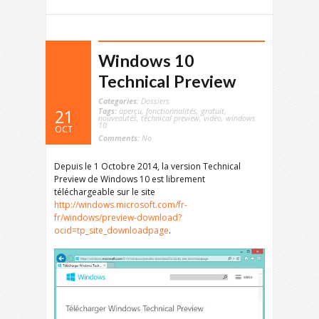
Windows 10
Technical Preview
Categories:
Dossiers
Tags:
aperçu
,
fonctionnalités
,
gratuit
,
21
nouveautés
,
technical preview
,
video
,
windows
10
OCT
Comments:
No
Depuis le 1 Octobre 2014, la version Technical
Preview de Windows 10 est librement
téléchargeable sur le site
http://windows.microsoft.com/fr-
fr/windows/preview-download?
ocid=tp_site_downloadpage
.