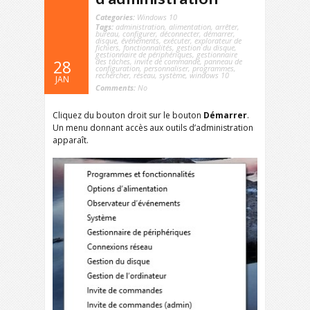
Categories:
Windows 10
Tags:
administration
,
alimentation
,
arrêter
,
bureau
,
configurer
,
déconnecter
,
démarrer
,
disque
,
événements
,
exécuter
,
explorateur de
fichiers
,
fonctionnalités
,
gestion du disque
,
gestionnaire de périphériques
,
gestionnaire
des tâches
,
invite de commande
,
panneau de
28
configuration
,
personnaliser
,
programmes
,
rechercher
,
réseau
,
système
,
windows 10
JAN
Comments:
No
Cliquez du bouton droit sur le bouton
Démarrer
.
Un menu donnant accès aux outils d’administration
apparaît.