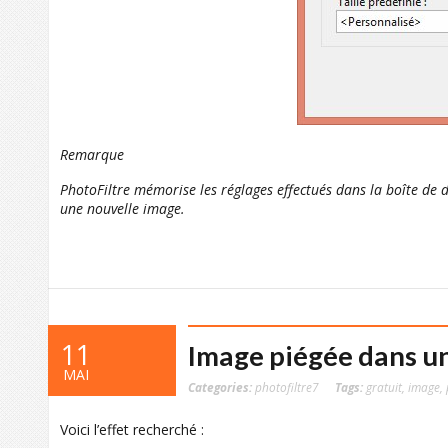
Remarque
PhotoFiltre mémorise les réglages effectués dans la boîte de
une nouvelle image.
11
Image piégée dans un
MAI
Categories:
photofiltre7
Tags:
gratuit
,
image
,
Voici l’effet recherché :