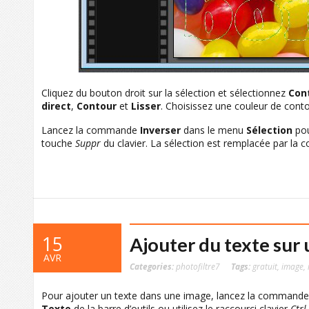
Cliquez du bouton droit sur la sélection et sélectionnez
Con
direct
,
Contour
et
Lisser
. Choisissez une couleur de conto
Lancez la commande
Inverser
dans le menu
Sélection
pou
touche
Suppr
du clavier. La sélection est remplacée par la co
15
Ajouter du texte sur
AVR
Categories:
photofiltre7
Tags:
gratuit
,
image
,
Pour ajouter un texte dans une image, lancez la command
Texte
de la barre d’outils ou utilisez le raccourci clavier
Ctrl