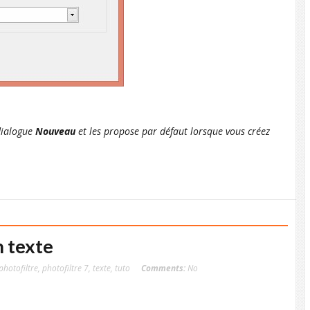
 dialogue
Nouveau
et les propose par défaut lorsque vous créez
 texte
photofiltre
,
photofiltre 7
,
texte
,
tuto
Comments:
No