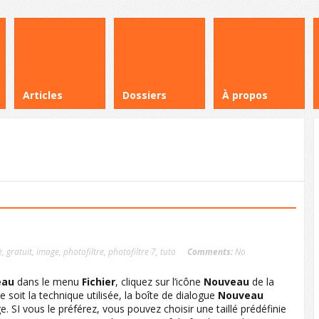
Articles
Dossiers
À propos
e
,
gratuit
,
image
,
photofiltre
,
photofiltre 7
,
tuto
Comments:
No
eau
dans le menu
Fichier
, cliquez sur l’icône
Nouveau
de la
e soit la technique utilisée, la boîte de dialogue
Nouveau
ge. SI vous le préférez, vous pouvez choisir une taillé prédéfinie