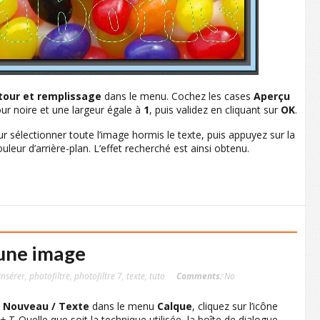
tour
et remplissage
dans le menu. Cochez les cases
Aperçu
ur noire et une largeur égale à
1
, puis validez en cliquant sur
OK
.
r sélectionner toute l’image hormis le texte, puis appuyez sur la
uleur d’arrière-plan. L’effet recherché est ainsi obtenu.
 une image
insérer
,
photofiltre
,
photofiltre 7
,
texte
,
tuto
Comments:
No
e
Nouveau / Texte
dans le menu
Calque
, cliquez sur l’icône
 + T
. Quelle que soit la technique utilisée, la boîte de dialogue