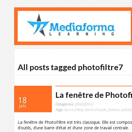
All posts tagged photofiltre7
La fenêtre de Photofi
18
Categories:
photofiltre7
JAN
Tags:
barre d'état
,
barre d'outils
,
fenetre
,
palette
La fenêtre de PhotoFiltre est très classique. Elle est compo
d’outils, d’une barre d’état et d’une zone de travail centrale.