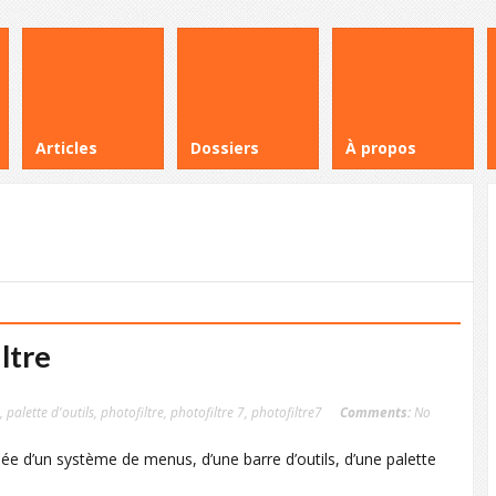
Articles
Dossiers
À propos
ltre
,
palette d'outils
,
photofiltre
,
photofiltre 7
,
photofiltre7
Comments:
No
sée d’un système de menus, d’une barre d’outils, d’une palette