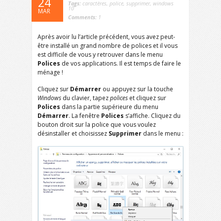
24
Tags:
caractères
,
police
,
supprimer
,
windows
10
MAR
Comments:
1
Après avoir lu l’article précédent, vous avez peut-
être installé un grand nombre de polices et il vous
est difficile de vous y retrouver dans le menu
Polices
de vos applications. Il est temps de faire le
ménage !
Cliquez sur
Démarrer
ou appuyez sur la touche
Windows
du clavier, tapez
polices
et cliquez sur
Polices
dans la partie supérieure du menu
Démarrer
. La fenêtre
Polices
s’affiche. Cliquez du
bouton droit sur la police que vous voulez
désinstaller et choisissez
Supprimer
dans le menu :