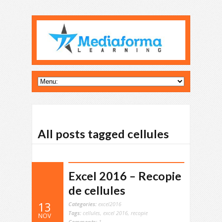
All posts tagged cellules
Excel 2016 – Recopie
de cellules
13
Categories:
excel2016
Tags:
cellules
,
excel 2016
,
recopie
NOV
Comments:
1