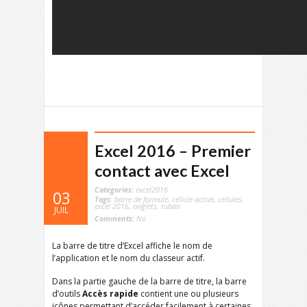
Excel 2016 – Premier
contact avec Excel
Categories:
excel2016
03
Tags:
barre de formule
,
cellule active
,
cellules
,
excel 2016
,
onglets
,
ruban
JUIL
Comments:
No
La barre de titre d’Excel affiche le nom de
l’application et le nom du classeur actif.
Dans la partie gauche de la barre de titre, la barre
d’outils
Accès rapide
contient une ou plusieurs
icônes permettant d’accéder facilement à certaines