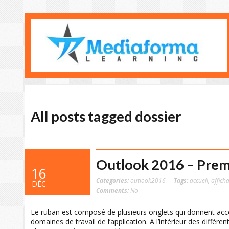
All posts tagged dossier
Outlook 2016 – Premi
16
Categories:
outlook2016
Tags:
accueil
,
affich
DÉC
Comments:
No
Le ruban est composé de plusieurs onglets qui donnent ac
domaines de travail de l’application. A l’intérieur des diff