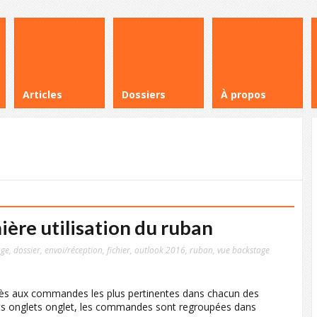
Articles
Dossiers
À propos
ère utilisation du ruban
age
,
dossier
,
envoi/réception
,
fichier
,
outlook 2016
,
ruban
,
vue backstage
cès aux commandes les plus pertinentes dans chacun des
érents onglets onglet, les commandes sont regroupées dans