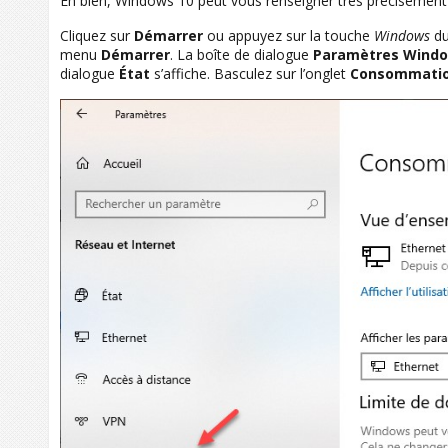
Eh bien, Windows 10 peut vous renseigner très précisémen
Cliquez sur
Démarrer
ou appuyez sur la touche
Windows
du
menu
Démarrer
. La boîte de dialogue
Paramètres Wind
dialogue
État
s’affiche. Basculez sur l’onglet
Consommatio