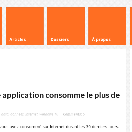
Articles
Dossiers
À propos
 application consomme le plus de
,
data
,
données
,
internet
,
windows 10
Comments:
5
ous avez consommé sur Internet durant les 30 derniers jours.