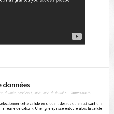
de données
ive
,
données
,
excel 2016
,
saisie
,
saisie de données
Comments:
No
ectionner cette cellule en cliquant dessus ou en utilisant une
e feuille de calcul ». Une ligne épaisse entoure alors la cellule