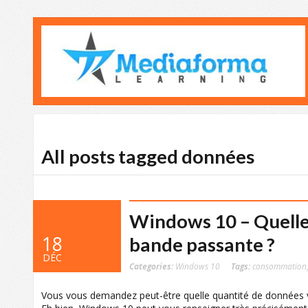
All posts tagged données
Windows 10 – Quelle
18
bande passante ?
DÉC
Categories:
Windows 10
Tags:
consommation
Vous vous demandez peut-être quelle quantité de données v