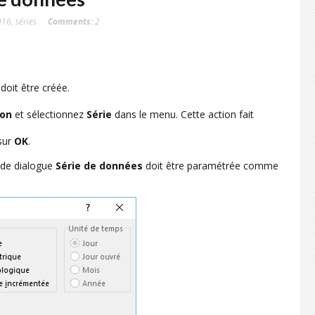
016
,
séries
Comments:
2
 doit être créée.
ion
et sélectionnez
Série
dans le menu. Cette action fait
 sur
OK
.
e de dialogue
Série de données
doit être paramétrée comme