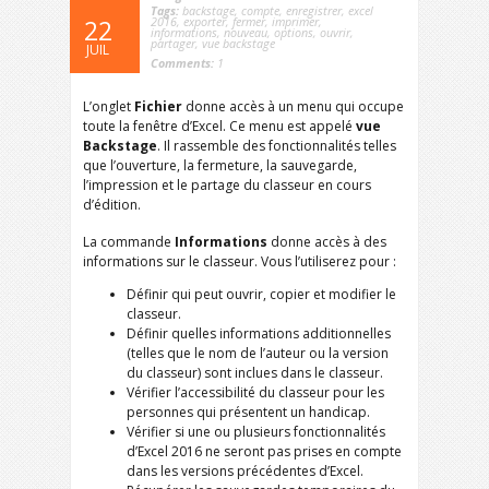
Tags:
backstage
,
compte
,
enregistrer
,
excel
2016
,
exporter
,
fermer
,
imprimer
,
22
informations
,
nouveau
,
options
,
ouvrir
,
partager
,
vue backstage
JUIL
Comments:
1
L’onglet
Fichier
donne accès à un menu qui occupe
toute la fenêtre d’Excel. Ce menu est appelé
vue
Backstage
. Il rassemble des fonctionnalités telles
que l’ouverture, la fermeture, la sauvegarde,
l’impression et le partage du classeur en cours
d’édition.
La commande
Informations
donne accès à des
informations sur le classeur. Vous l’utiliserez pour :
Définir qui peut ouvrir, copier et modifier le
classeur.
Définir quelles informations additionnelles
(telles que le nom de l’auteur ou la version
du classeur) sont inclues dans le classeur.
Vérifier l’accessibilité du classeur pour les
personnes qui présentent un handicap.
Vérifier si une ou plusieurs fonctionnalités
d’Excel 2016 ne seront pas prises en compte
dans les versions précédentes d’Excel.