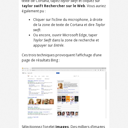
texte de Cortana, tapez
taylor swift
et cliquez sur
taylor swift Rechercher sur le Web
. Vous auriez
également pu :
Cliquer sur l’icône du microphone, à droite
de la zone de texte de Cortana et dire
Taylor
swift
.
Ou encore, ouvrir Microsoft Edge, taper
Taylor Swift
dans la zone de recherche et
appuyer sur
Entrée
.
Ces trois techniques provoquent l’affichage d’une
page de résultats Bing :
Sélectionnez l’onglet
Images
. Des milliers d’images