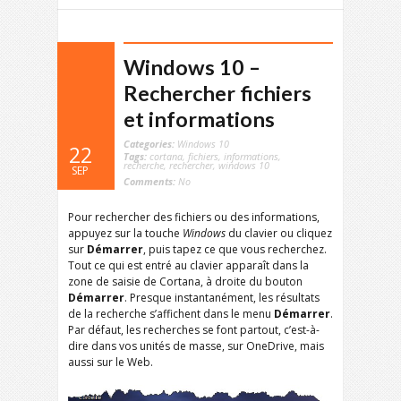
Windows 10 –
Rechercher fichiers
et informations
Categories:
Windows 10
22
Tags:
cortana
,
fichiers
,
informations
,
recherche
,
rechercher
,
windows 10
SEP
Comments:
No
Pour rechercher des fichiers ou des informations,
appuyez sur la touche
Windows
du clavier ou cliquez
sur
Démarrer
, puis tapez ce que vous recherchez.
Tout ce qui est entré au clavier apparaît dans la
zone de saisie de Cortana, à droite du bouton
Démarrer
. Presque instantanément, les résultats
de la recherche s’affichent dans le menu
Démarrer
.
Par défaut, les recherches se font partout, c’est-à-
dire dans vos unités de masse, sur OneDrive, mais
aussi sur le Web.