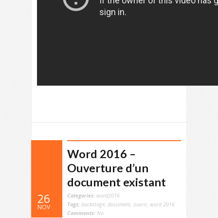
Word 2016 –
Ouverture d’un
document existant
26
Categories:
word2016
Tags:
backstage
,
document
,
ouvrir
,
word 2016
NOV
Comments:
No