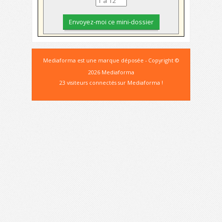
Mediaforma est une marque déposée - Copyright ©
2026 Mediaforma
23 visiteurs connectés sur Mediaforma !