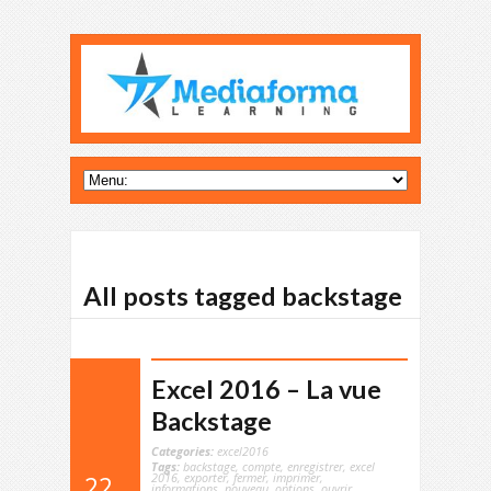
All posts tagged backstage
Excel 2016 – La vue
Backstage
Categories:
excel2016
Tags:
backstage
,
compte
,
enregistrer
,
excel
2016
,
exporter
,
fermer
,
imprimer
,
22
informations
,
nouveau
,
options
,
ouvrir
,