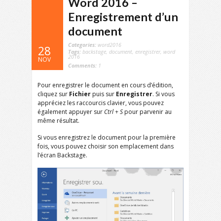
Word 2016 –
Enregistrement d’un
document
Categories:
word2016
28
Tags:
backstage
,
document
,
enregistrer
,
word
2016
NOV
Comments:
1
Pour enregistrer le document en cours d’édition,
cliquez sur
Fichier
puis sur
Enregistrer
. Si vous
appréciez les raccourcis clavier, vous pouvez
également appuyer sur
Ctrl + S
pour parvenir au
même résultat.
Si vous enregistrez le document pour la première
fois, vous pouvez choisir son emplacement dans
l’écran Backstage.